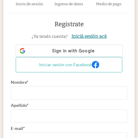
Inicio de sesión
Ingreso de datos
Medio de pago
Registrate
Iniciá sesión acá
¿Ya tenés cuenta?
Iniciar sesión con Facebook
Nombre*
Apellido*
E-mail*