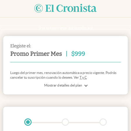
Si ya sos suscriptor
inicia sesión acá
Elegiste el:
Promo Primer Mes
|
$
999
Luego del primer mes, renovación automática a precio vigente. Podrás
cancelar tu suscripción cuando lo desees. Ver
T y C
Mostrar detalles del plan