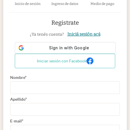
Inicio de sesión
Ingreso de datos
Medio de pago
Registrate
Iniciá sesión acá
¿Ya tenés cuenta?
Iniciar sesión con Facebook
Nombre*
Apellido*
E-mail*