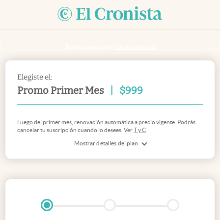
Si ya sos suscriptor
inicia sesión acá
Elegiste el:
Promo Primer Mes
|
$
999
Luego del primer mes, renovación automática a precio vigente. Podrás
cancelar tu suscripción cuando lo desees. Ver
T y C
Mostrar detalles del plan