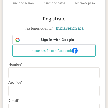
Inicio de sesión
Ingreso de datos
Medio de pago
Registrate
Iniciá sesión acá
¿Ya tenés cuenta?
Iniciar sesión con Facebook
Nombre*
Apellido*
E-mail*