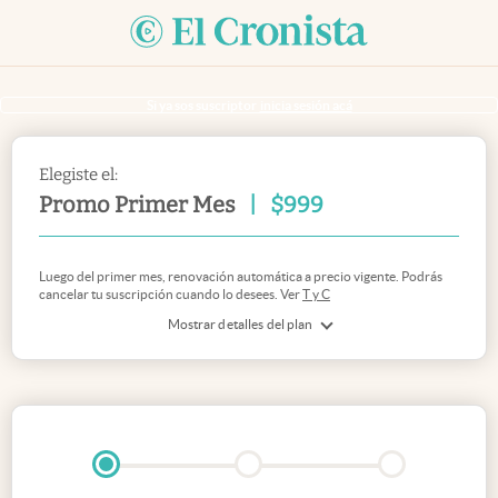
Si ya sos suscriptor
inicia sesión acá
Elegiste el:
Promo Primer Mes
|
$
999
Luego del primer mes, renovación automática a precio vigente. Podrás
cancelar tu suscripción cuando lo desees. Ver
T y C
Mostrar detalles del plan