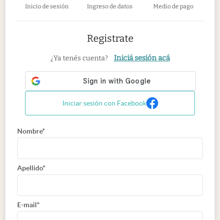
Inicio de sesión
Ingreso de datos
Medio de pago
Registrate
Iniciá sesión acá
¿Ya tenés cuenta?
Iniciar sesión con Facebook
Nombre*
Apellido*
E-mail*