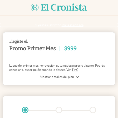
Si ya sos suscriptor
inicia sesión acá
Elegiste el:
Promo Primer Mes
|
$
999
Luego del primer mes, renovación automática a precio vigente. Podrás
cancelar tu suscripción cuando lo desees. Ver
T y C
Mostrar detalles del plan