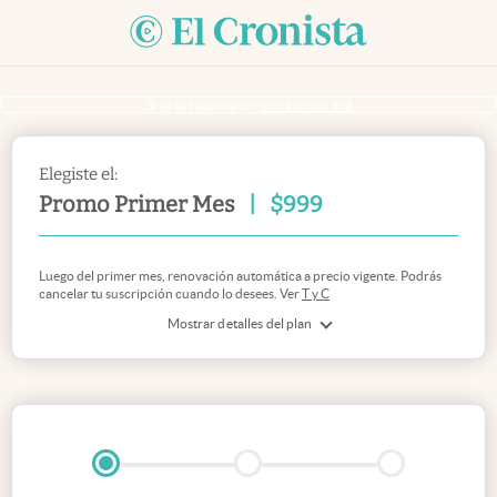
Si ya sos suscriptor
inicia sesión acá
Elegiste el:
Promo Primer Mes
|
$
999
Luego del primer mes, renovación automática a precio vigente. Podrás
cancelar tu suscripción cuando lo desees. Ver
T y C
Mostrar detalles del plan