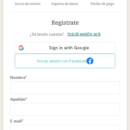
Inicio de sesión
Ingreso de datos
Medio de pago
Registrate
Iniciá sesión acá
¿Ya tenés cuenta?
Iniciar sesión con Facebook
Nombre*
Apellido*
E-mail*