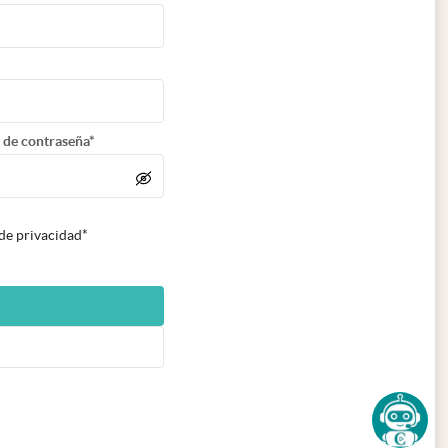
 de contraseña*
 de privacidad*
n nueva pestaña