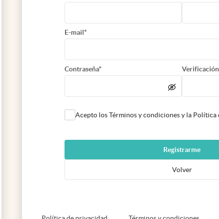
E-mail*
Contraseña*
Verificación
Acepto los Términos y condiciones y la Política
Registrarme
Volver
abre en nueva pestaña
abre e
Política de privacidad
Términos y condiciones