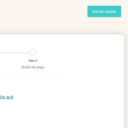
Iniciar sesión
Paso 3
Medio de pago
ión acá