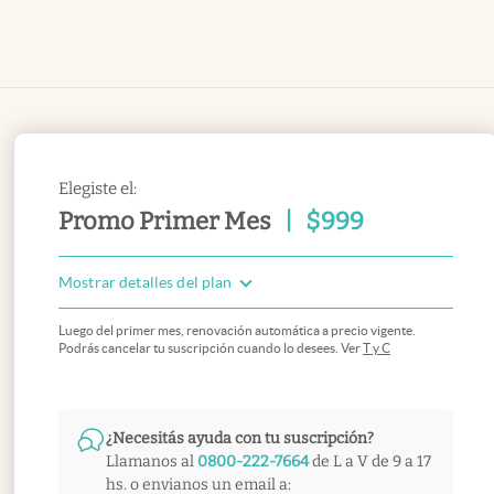
Elegiste el:
Promo Primer Mes
|
$
999
Mostrar detalles del plan
Luego del primer mes, renovación automática a precio vigente.
Podrás cancelar tu suscripción cuando lo desees. Ver
T y C
¿Necesitás ayuda con tu suscripción?
Llamanos al
0800-222-7664
de L a V de 9 a 17
hs. o envianos un email a: