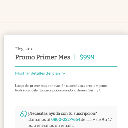
Elegiste el:
Promo Primer Mes
|
$
999
Mostrar detalles del plan
Luego del primer mes, renovación automática a precio vigente.
Podrás cancelar tu suscripción cuando lo desees. Ver
T y C
¿Necesitás ayuda con tu suscripción?
Llamanos al
0800-222-7664
de L a V de 9 a 17
hs. o envianos un email a: