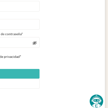
 de contraseña*
 de privacidad*
n nueva pestaña