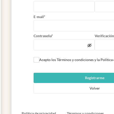
E-mail*
Contraseña*
Verificación
Acepto los Términos y condiciones y la Política
Registrarme
Volver
abre en nueva pestaña
abre e
Política de privacidad
Términos y condiciones