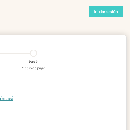
Iniciar sesión
Paso 3
Medio de pago
ión acá