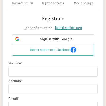
Inicio de sesión
Ingreso de datos
Medio de pago
Registrate
Iniciá sesión acá
¿Ya tenés cuenta?
Iniciar sesión con Facebook
Nombre*
Apellido*
E-mail*