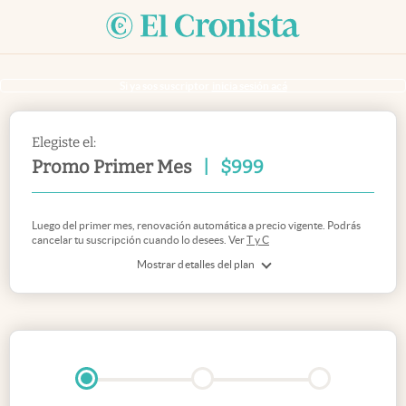
Si ya sos suscriptor
inicia sesión acá
Elegiste el:
Promo Primer Mes
|
$
999
Luego del primer mes, renovación automática a precio vigente. Podrás
cancelar tu suscripción cuando lo desees. Ver
T y C
Mostrar detalles del plan