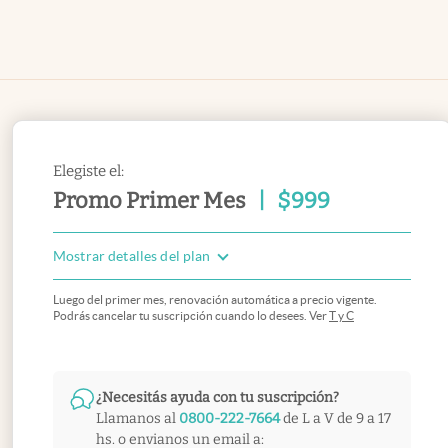
Elegiste el:
Promo Primer Mes
|
$
999
Mostrar detalles del plan
Luego del primer mes, renovación automática a precio vigente.
Podrás cancelar tu suscripción cuando lo desees. Ver
T y C
¿Necesitás ayuda con tu suscripción?
Llamanos al
0800-222-7664
de L a V de 9 a 17
hs. o envianos un email a: