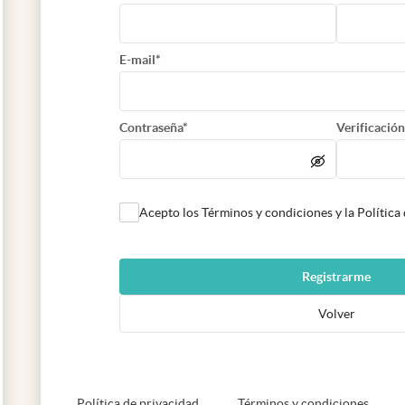
E-mail*
Contraseña*
Verificación
Acepto los Términos y condiciones y la Política
Registrarme
Volver
abre en nueva pestaña
abre e
Política de privacidad
Términos y condiciones