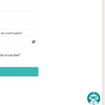
 de contraseña*
 de privacidad*
n nueva pestaña