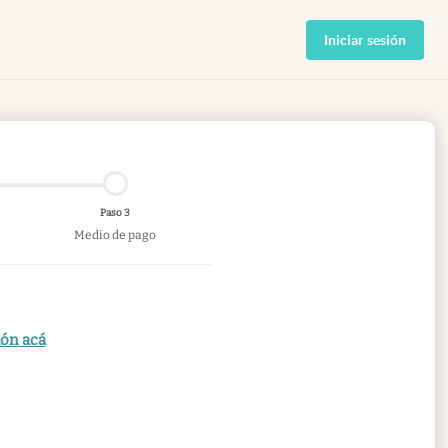
Iniciar sesión
Paso 3
Medio de pago
ión acá