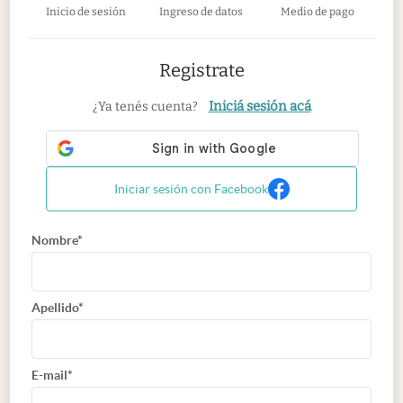
Inicio de sesión
Ingreso de datos
Medio de pago
Registrate
Iniciá sesión acá
¿Ya tenés cuenta?
Iniciar sesión con Facebook
Nombre*
Apellido*
E-mail*