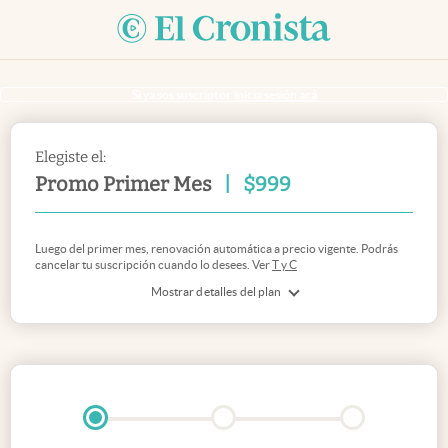
Si ya sos suscriptor
inicia sesión acá
Elegiste el:
Promo Primer Mes
|
$
999
Luego del primer mes, renovación automática a precio vigente. Podrás
cancelar tu suscripción cuando lo desees. Ver
T y C
Mostrar detalles del plan