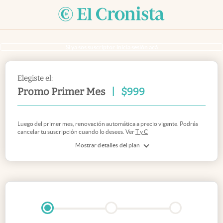
Si ya sos suscriptor
inicia sesión acá
Elegiste el:
Promo Primer Mes
|
$
999
Luego del primer mes, renovación automática a precio vigente. Podrás
cancelar tu suscripción cuando lo desees. Ver
T y C
Mostrar detalles del plan