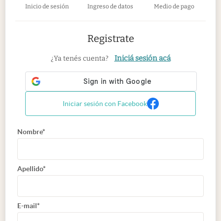
Inicio de sesión
Ingreso de datos
Medio de pago
Registrate
Iniciá sesión acá
¿Ya tenés cuenta?
Iniciar sesión con Facebook
Nombre*
Apellido*
E-mail*