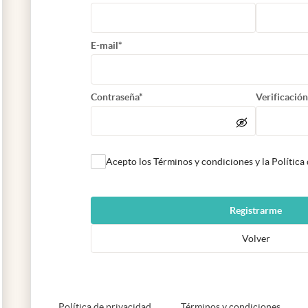
E-mail*
Contraseña*
Verificación
Acepto los Términos y condiciones y la Política
Registrarme
Volver
abre en nueva pestaña
abre e
Política de privacidad
Términos y condiciones