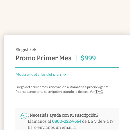
Elegiste el:
Promo Primer Mes
|
$
999
Mostrar detalles del plan
Luego del primer mes, renovación automática a precio vigente.
Podrás cancelar tu suscripción cuando lo desees. Ver
T y C
¿Necesitás ayuda con tu suscripción?
Llamanos al
0800-222-7664
de L a V de 9 a 17
hs. o envianos un email a: