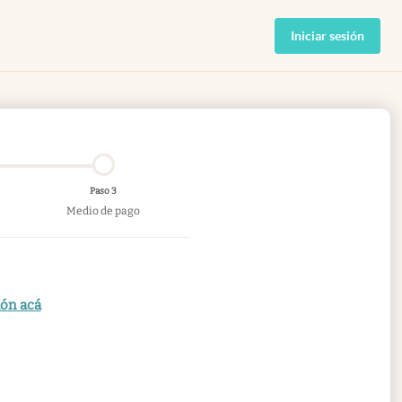
Iniciar sesión
Paso 3
Medio de pago
ión acá