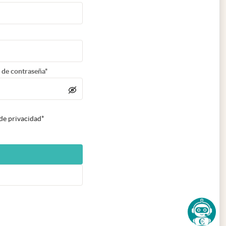
 de contraseña*
 de privacidad*
n nueva pestaña