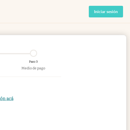
Iniciar sesión
Paso 3
Medio de pago
ión acá