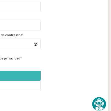
 de contraseña*
 de privacidad*
n nueva pestaña