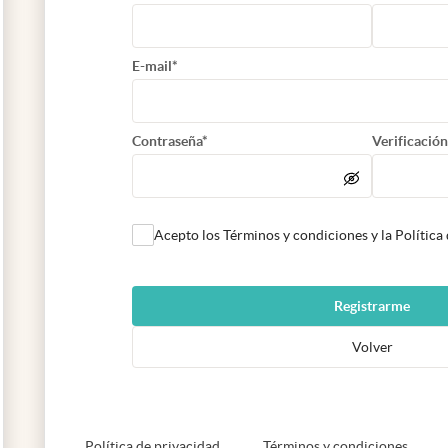
E-mail*
Contraseña*
Verificación
Acepto los Términos y condiciones y la Política
Registrarme
Volver
abre en nueva pestaña
abre e
Política de privacidad
Términos y condiciones