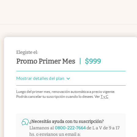
Elegiste el:
Promo Primer Mes
|
$
999
Mostrar detalles del plan
Luego del primer mes, renovación automática a precio vigente.
Podrás cancelar tu suscripción cuando lo desees. Ver
T y C
¿Necesitás ayuda con tu suscripción?
Llamanos al
0800-222-7664
de L a V de 9 a 17
hs. o envianos un email a: