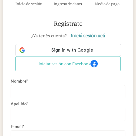
Inicio de sesión
Ingreso de datos
Medio de pago
Registrate
Iniciá sesión acá
¿Ya tenés cuenta?
Iniciar sesión con Facebook
Nombre*
Apellido*
E-mail*