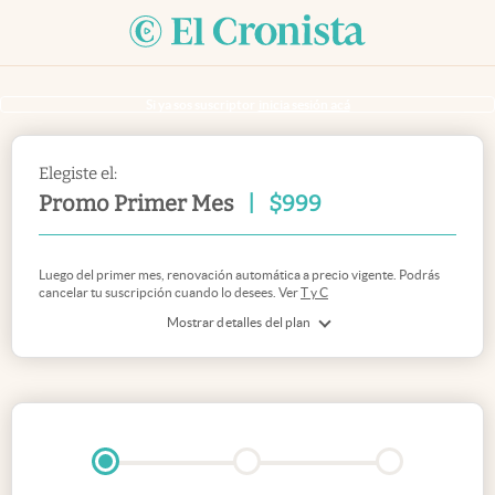
Si ya sos suscriptor
inicia sesión acá
Elegiste el:
Promo Primer Mes
|
$
999
Luego del primer mes, renovación automática a precio vigente. Podrás
cancelar tu suscripción cuando lo desees. Ver
T y C
Mostrar detalles del plan