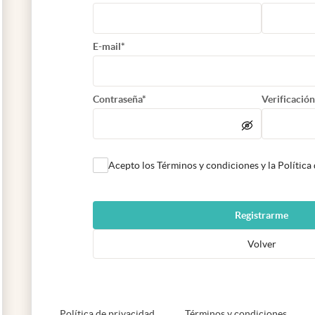
E-mail*
Contraseña*
Verificación
Acepto los Términos y condiciones y la Política
Registrarme
Volver
abre en nueva pestaña
abre e
Política de privacidad
Términos y condiciones