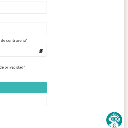
 de contraseña*
 de privacidad*
n nueva pestaña