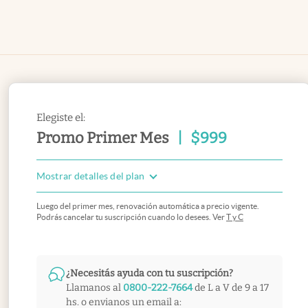
Elegiste el:
Promo Primer Mes
|
$
999
Mostrar detalles del plan
Luego del primer mes, renovación automática a precio vigente.
Podrás cancelar tu suscripción cuando lo desees. Ver
T y C
¿Necesitás ayuda con tu suscripción?
Llamanos al
0800-222-7664
de L a V de 9 a 17
hs. o envianos un email a: