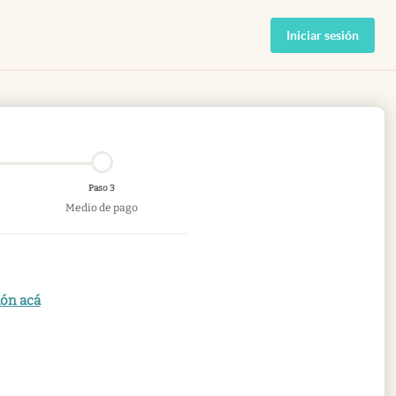
Iniciar sesión
Paso 3
Medio de pago
ión acá