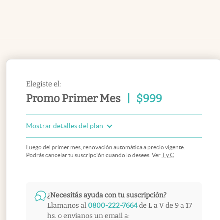
Elegiste el:
Promo Primer Mes
|
$
999
Mostrar detalles del plan
Luego del primer mes, renovación automática a precio vigente.
Podrás cancelar tu suscripción cuando lo desees. Ver
T y C
¿Necesitás ayuda con tu suscripción?
Llamanos al
0800-222-7664
de L a V de 9 a 17
hs. o envianos un email a: