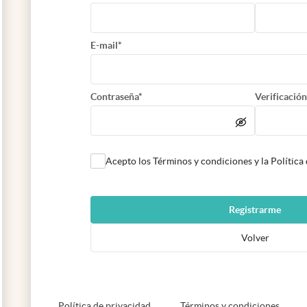
E-mail*
Contraseña*
Verificación
Acepto los Términos y condiciones y la Política
Registrarme
Volver
abre en nueva pestaña
abre e
Política de privacidad
Términos y condiciones