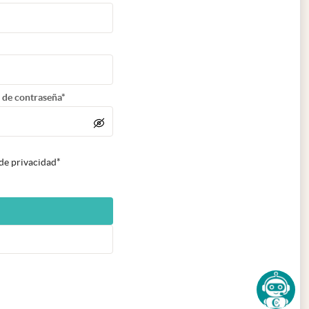
 de contraseña*
 de privacidad*
n nueva pestaña