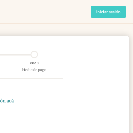
Iniciar sesión
Paso 3
Medio de pago
ión acá