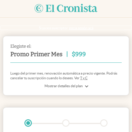
Si ya sos suscriptor
inicia sesión acá
Elegiste el:
Promo Primer Mes
|
$
999
Luego del primer mes, renovación automática a precio vigente. Podrás
cancelar tu suscripción cuando lo desees. Ver
T y C
Mostrar detalles del plan