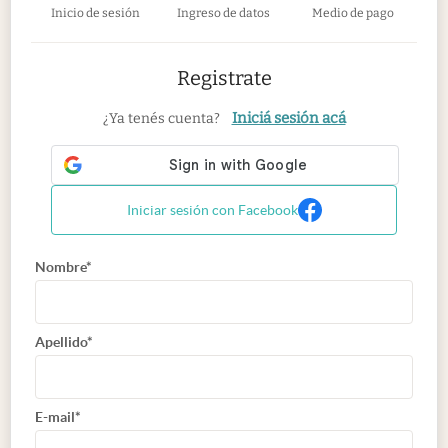
Inicio de sesión
Ingreso de datos
Medio de pago
Registrate
Iniciá sesión acá
¿Ya tenés cuenta?
Iniciar sesión con Facebook
Nombre*
Apellido*
E-mail*