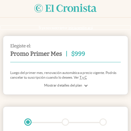
Si ya sos suscriptor
inicia sesión acá
Elegiste el:
Promo Primer Mes
|
$
999
Luego del primer mes, renovación automática a precio vigente. Podrás
cancelar tu suscripción cuando lo desees. Ver
T y C
Mostrar detalles del plan