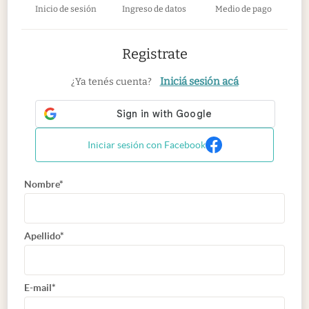
Inicio de sesión
Ingreso de datos
Medio de pago
Registrate
Iniciá sesión acá
¿Ya tenés cuenta?
Iniciar sesión con Facebook
Nombre*
Apellido*
E-mail*