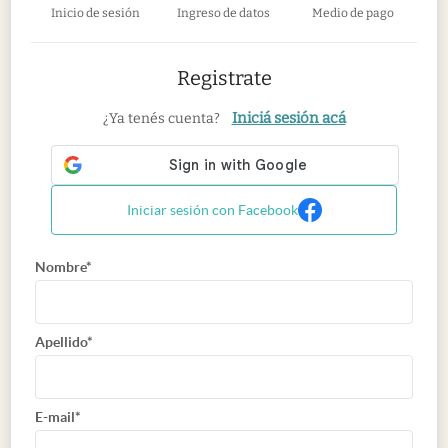
Inicio de sesión
Ingreso de datos
Medio de pago
Registrate
Iniciá sesión acá
¿Ya tenés cuenta?
Iniciar sesión con Facebook
Nombre*
Apellido*
E-mail*