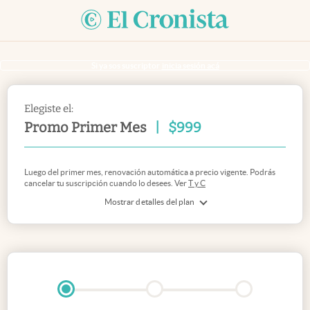
Si ya sos suscriptor
inicia sesión acá
Elegiste el:
Promo Primer Mes
|
$
999
Luego del primer mes, renovación automática a precio vigente. Podrás
cancelar tu suscripción cuando lo desees. Ver
T y C
Mostrar detalles del plan