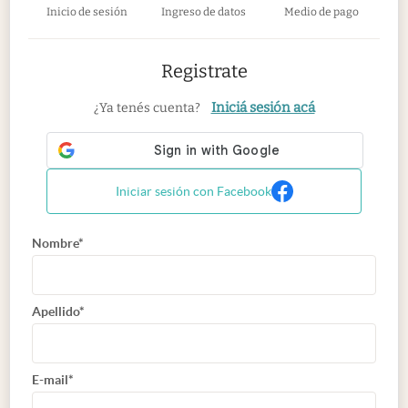
Inicio de sesión
Ingreso de datos
Medio de pago
Registrate
Iniciá sesión acá
¿Ya tenés cuenta?
Iniciar sesión con Facebook
Nombre*
Apellido*
E-mail*