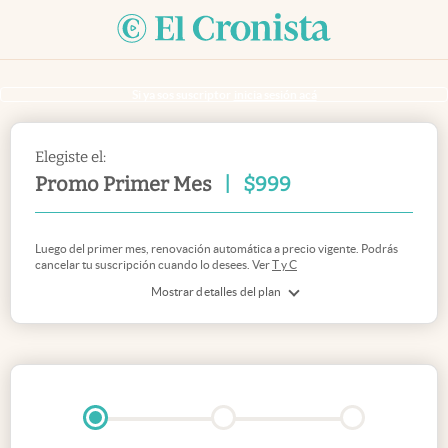
Si ya sos suscriptor
inicia sesión acá
Elegiste el:
Promo Primer Mes
|
$
999
Luego del primer mes, renovación automática a precio vigente. Podrás
cancelar tu suscripción cuando lo desees. Ver
T y C
Mostrar detalles del plan