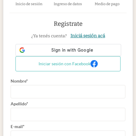
Inicio de sesión
Ingreso de datos
Medio de pago
Registrate
Iniciá sesión acá
¿Ya tenés cuenta?
Iniciar sesión con Facebook
Nombre*
Apellido*
E-mail*