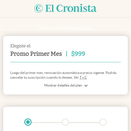
Si ya sos suscriptor
inicia sesión acá
Elegiste el:
Promo Primer Mes
|
$
999
Luego del primer mes, renovación automática a precio vigente. Podrás
cancelar tu suscripción cuando lo desees. Ver
T y C
Mostrar detalles del plan