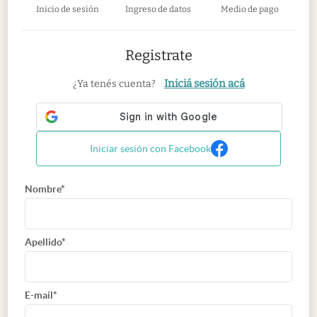
Inicio de sesión
Ingreso de datos
Medio de pago
Registrate
Iniciá sesión acá
¿Ya tenés cuenta?
Iniciar sesión con Facebook
Nombre*
Apellido*
E-mail*