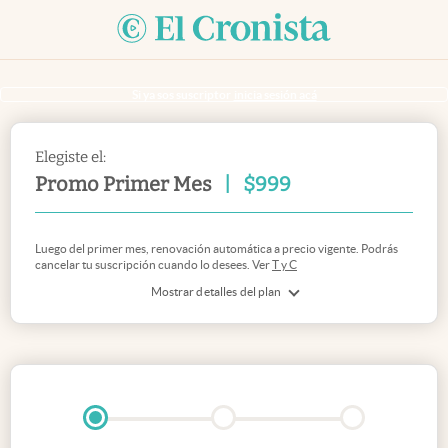
Si ya sos suscriptor
inicia sesión acá
Elegiste el:
Promo Primer Mes
|
$
999
Luego del primer mes, renovación automática a precio vigente. Podrás
cancelar tu suscripción cuando lo desees. Ver
T y C
Mostrar detalles del plan