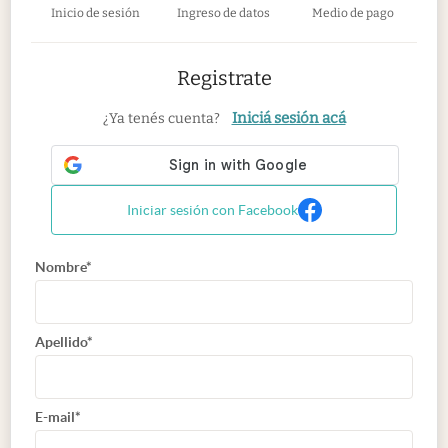
Inicio de sesión
Ingreso de datos
Medio de pago
Registrate
Iniciá sesión acá
¿Ya tenés cuenta?
Iniciar sesión con Facebook
Nombre*
Apellido*
E-mail*