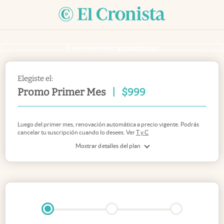
Si ya sos suscriptor
inicia sesión acá
Elegiste el:
Promo Primer Mes
|
$
999
Luego del primer mes, renovación automática a precio vigente. Podrás
cancelar tu suscripción cuando lo desees. Ver
T y C
Mostrar detalles del plan