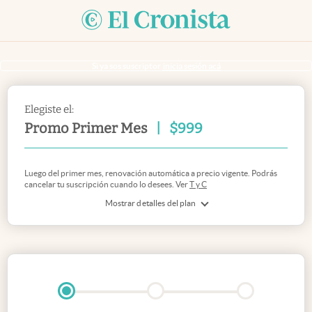
Si ya sos suscriptor
inicia sesión acá
Elegiste el:
Promo Primer Mes
|
$
999
Luego del primer mes, renovación automática a precio vigente. Podrás
cancelar tu suscripción cuando lo desees. Ver
T y C
Mostrar detalles del plan