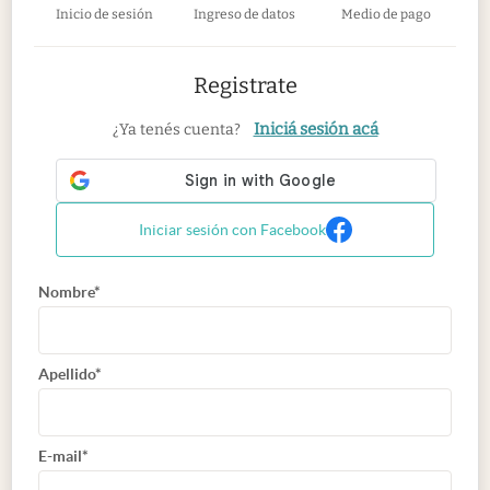
Inicio de sesión
Ingreso de datos
Medio de pago
Registrate
Iniciá sesión acá
¿Ya tenés cuenta?
Iniciar sesión con Facebook
Nombre*
Apellido*
E-mail*