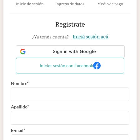
Inicio de sesión
Ingreso de datos
Medio de pago
Registrate
Iniciá sesión acá
¿Ya tenés cuenta?
Iniciar sesión con Facebook
Nombre*
Apellido*
E-mail*