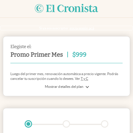
Si ya sos suscriptor
inicia sesión acá
Elegiste el:
Promo Primer Mes
|
$
999
Luego del primer mes, renovación automática a precio vigente. Podrás
cancelar tu suscripción cuando lo desees. Ver
T y C
Mostrar detalles del plan