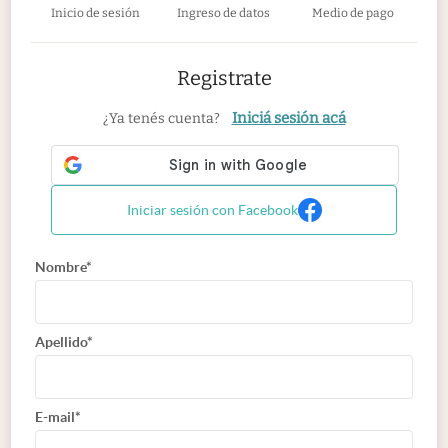
Inicio de sesión
Ingreso de datos
Medio de pago
Registrate
Iniciá sesión acá
¿Ya tenés cuenta?
Iniciar sesión con Facebook
Nombre*
Apellido*
E-mail*