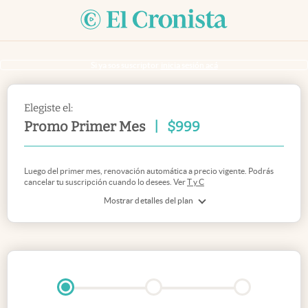
Si ya sos suscriptor
inicia sesión acá
Elegiste el:
Promo Primer Mes
|
$
999
Luego del primer mes, renovación automática a precio vigente. Podrás
cancelar tu suscripción cuando lo desees. Ver
T y C
Mostrar detalles del plan