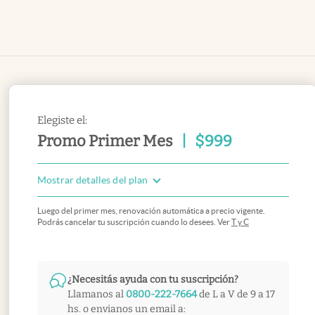
Elegiste el:
Promo Primer Mes
|
$
999
Mostrar detalles del plan
Luego del primer mes, renovación automática a precio vigente.
Podrás cancelar tu suscripción cuando lo desees. Ver
T y C
¿Necesitás ayuda con tu suscripción?
Llamanos al
0800-222-7664
de L a V de 9 a 17
hs. o envianos un email a: