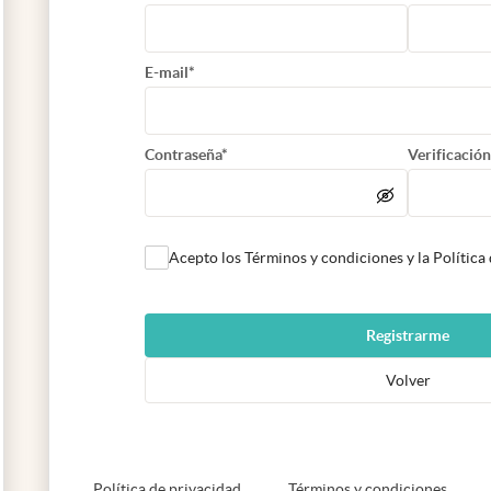
E-mail*
Contraseña*
Verificación
Acepto los Términos y condiciones y la Política
Registrarme
Volver
abre en nueva pestaña
abre e
Política de privacidad
Términos y condiciones