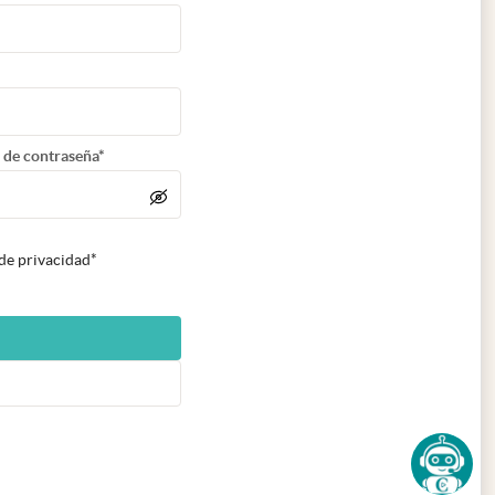
 de contraseña*
 de privacidad*
n nueva pestaña