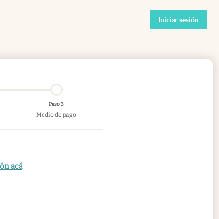
Iniciar sesión
Paso 3
Medio de pago
ión acá