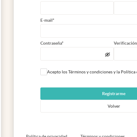
E-mail*
Contraseña*
Verificación
Acepto los Términos y condiciones y la Política
Registrarme
Volver
abre en nueva pestaña
abre e
Política de privacidad
Términos y condiciones