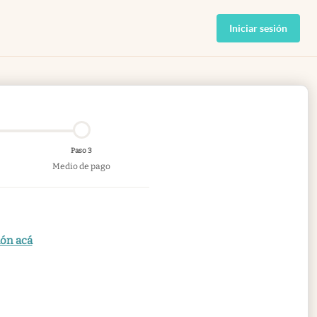
Iniciar sesión
Paso 3
Medio de pago
ión acá