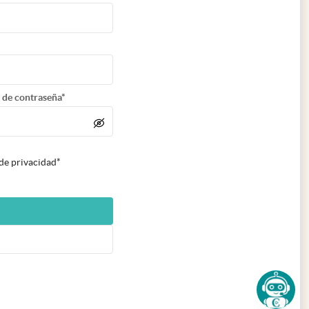
 de contraseña*
 de privacidad*
n nueva pestaña