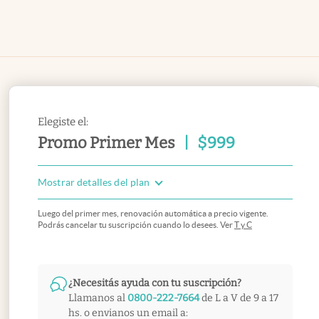
Elegiste el:
Promo Primer Mes
|
$
999
Mostrar detalles del plan
Luego del primer mes, renovación automática a precio vigente.
Podrás cancelar tu suscripción cuando lo desees. Ver
T y C
¿Necesitás ayuda con tu suscripción?
Llamanos al
0800-222-7664
de L a V de 9 a 17
hs. o envianos un email a: