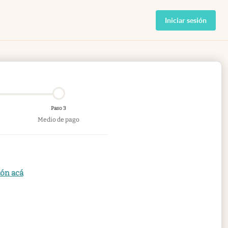
Iniciar sesión
Paso 3
Medio de pago
ión acá