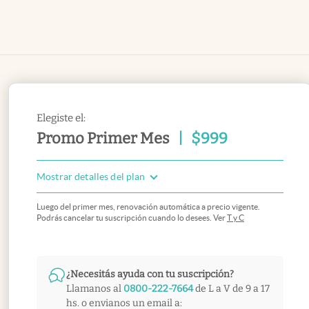
Elegiste el:
Promo Primer Mes
|
$
999
Mostrar detalles del plan
Luego del primer mes, renovación automática a precio vigente.
Podrás cancelar tu suscripción cuando lo desees. Ver
T y C
¿Necesitás ayuda con tu suscripción?
Llamanos al
0800-222-7664
de L a V de 9 a 17
hs. o envianos un email a: