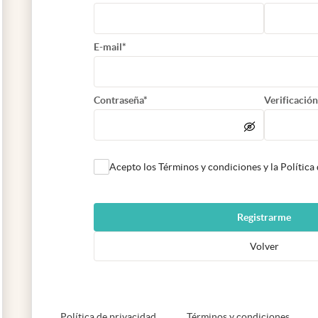
E-mail*
Contraseña*
Verificación
Acepto los Términos y condiciones y la Política
Registrarme
Volver
abre en nueva pestaña
abre e
Política de privacidad
Términos y condiciones