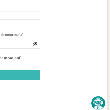
 de contraseña*
 de privacidad*
n nueva pestaña