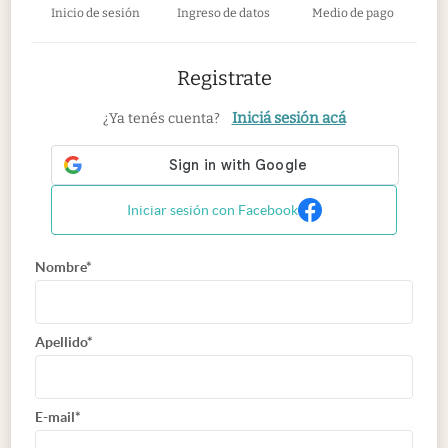
Inicio de sesión
Ingreso de datos
Medio de pago
Registrate
Iniciá sesión acá
¿Ya tenés cuenta?
Iniciar sesión con Facebook
Nombre*
Apellido*
E-mail*