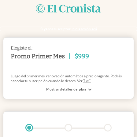
Si ya sos suscriptor
inicia sesión acá
Elegiste el:
Promo Primer Mes
|
$
999
Luego del primer mes, renovación automática a precio vigente. Podrás
cancelar tu suscripción cuando lo desees. Ver
T y C
Mostrar detalles del plan