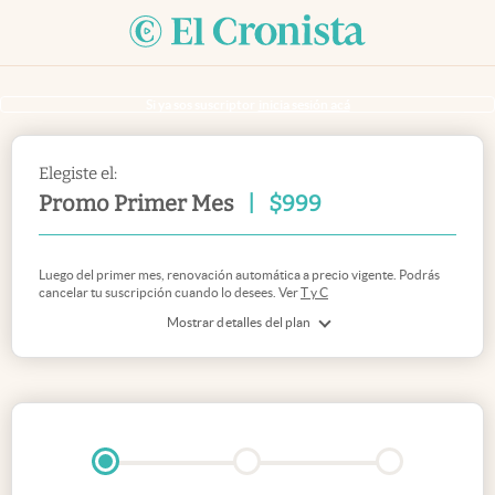
Si ya sos suscriptor
inicia sesión acá
Elegiste el:
Promo Primer Mes
|
$
999
Luego del primer mes, renovación automática a precio vigente. Podrás
cancelar tu suscripción cuando lo desees. Ver
T y C
Mostrar detalles del plan