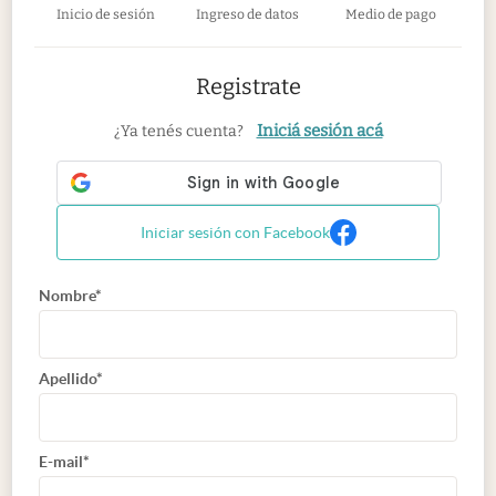
Inicio de sesión
Ingreso de datos
Medio de pago
Registrate
Iniciá sesión acá
¿Ya tenés cuenta?
Iniciar sesión con Facebook
Nombre*
Apellido*
E-mail*