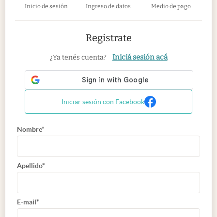
Inicio de sesión
Ingreso de datos
Medio de pago
Registrate
Iniciá sesión acá
¿Ya tenés cuenta?
Iniciar sesión con Facebook
Nombre*
Apellido*
E-mail*