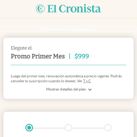
Si ya sos suscriptor
inicia sesión acá
Elegiste el:
Promo Primer Mes
|
$
999
Luego del primer mes, renovación automática a precio vigente. Podrás
cancelar tu suscripción cuando lo desees. Ver
T y C
Mostrar detalles del plan