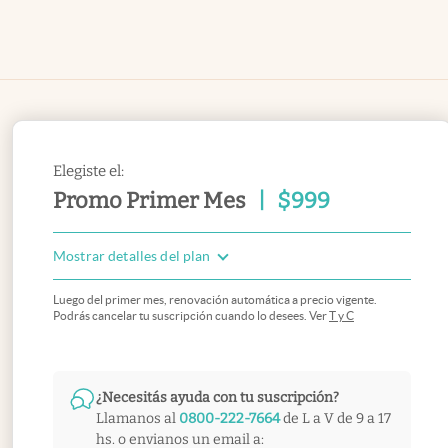
Elegiste el:
Promo Primer Mes
|
$
999
Mostrar detalles del plan
Luego del primer mes, renovación automática a precio vigente.
Podrás cancelar tu suscripción cuando lo desees. Ver
T y C
¿Necesitás ayuda con tu suscripción?
Llamanos al
0800-222-7664
de L a V de 9 a 17
hs. o envianos un email a: