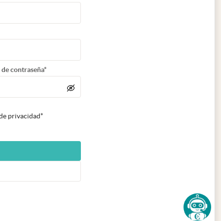
 de contraseña*
 de privacidad*
n nueva pestaña