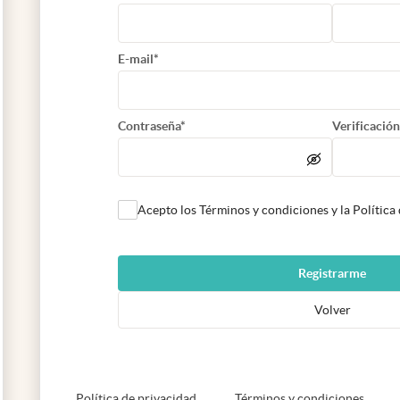
E-mail*
Contraseña*
Verificación
Acepto los Términos y condiciones y la Política
Registrarme
Volver
abre en nueva pestaña
abre e
Política de privacidad
Términos y condiciones