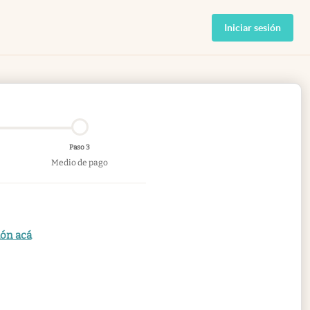
Iniciar sesión
Paso 3
Medio de pago
ión acá