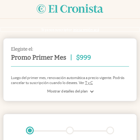
Si ya sos suscriptor
inicia sesión acá
Elegiste el:
Promo Primer Mes
|
$
999
Luego del primer mes, renovación automática a precio vigente. Podrás
cancelar tu suscripción cuando lo desees. Ver
T y C
Mostrar detalles del plan