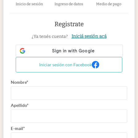
Inicio de sesión
Ingreso de datos
Medio de pago
Registrate
Iniciá sesión acá
¿Ya tenés cuenta?
Iniciar sesión con Facebook
Nombre*
Apellido*
E-mail*