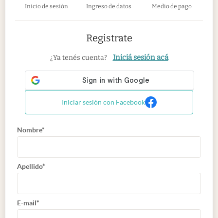
Inicio de sesión
Ingreso de datos
Medio de pago
Registrate
Iniciá sesión acá
¿Ya tenés cuenta?
Iniciar sesión con Facebook
Nombre*
Apellido*
E-mail*