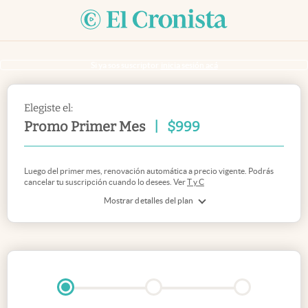
Si ya sos suscriptor
inicia sesión acá
Elegiste el:
Promo Primer Mes
|
$
999
Luego del primer mes, renovación automática a precio vigente. Podrás
cancelar tu suscripción cuando lo desees. Ver
T y C
Mostrar detalles del plan