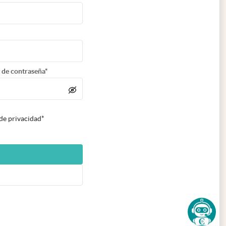
 de contraseña*
 de privacidad*
n nueva pestaña