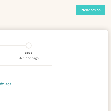
Iniciar sesión
Paso 3
Medio de pago
ión acá