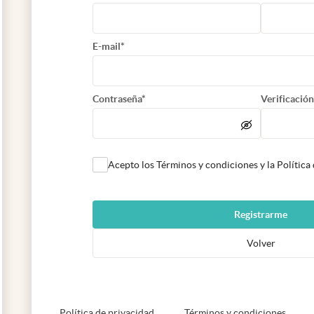
E-mail*
Contraseña*
Verificación
Acepto los Términos y condiciones y la Política
Registrarme
Volver
abre en nueva pestaña
abre e
Política de privacidad
Términos y condiciones