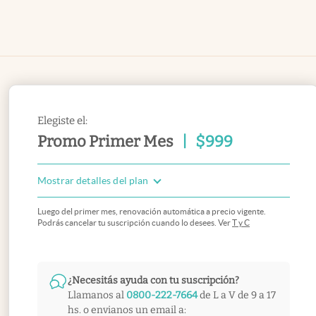
Elegiste el:
Promo Primer Mes
|
$
999
Mostrar detalles del plan
Luego del primer mes, renovación automática a precio vigente.
Podrás cancelar tu suscripción cuando lo desees. Ver
T y C
¿Necesitás ayuda con tu suscripción?
Llamanos al
0800-222-7664
de L a V de 9 a 17
hs. o envianos un email a: