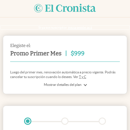
Si ya sos suscriptor
inicia sesión acá
Elegiste el:
Promo Primer Mes
|
$
999
Luego del primer mes, renovación automática a precio vigente. Podrás
cancelar tu suscripción cuando lo desees. Ver
T y C
Mostrar detalles del plan