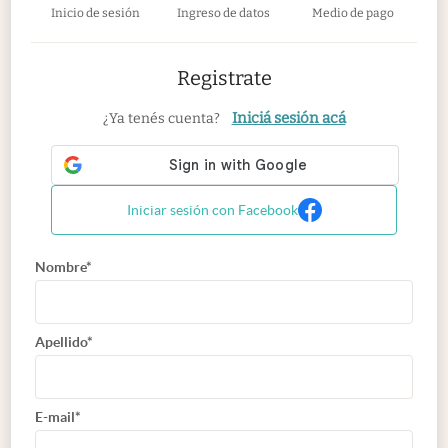
Inicio de sesión
Ingreso de datos
Medio de pago
Registrate
Iniciá sesión acá
¿Ya tenés cuenta?
Iniciar sesión con Facebook
Nombre*
Apellido*
E-mail*