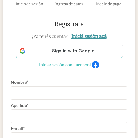
Inicio de sesión
Ingreso de datos
Medio de pago
Registrate
Iniciá sesión acá
¿Ya tenés cuenta?
Iniciar sesión con Facebook
Nombre*
Apellido*
E-mail*