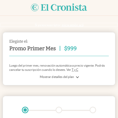
Si ya sos suscriptor
inicia sesión acá
Elegiste el:
Promo Primer Mes
|
$
999
Luego del primer mes, renovación automática a precio vigente. Podrás
cancelar tu suscripción cuando lo desees. Ver
T y C
Mostrar detalles del plan