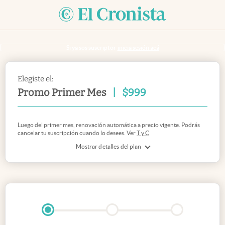
Si ya sos suscriptor
inicia sesión acá
Elegiste el:
Promo Primer Mes
|
$
999
Luego del primer mes, renovación automática a precio vigente. Podrás
cancelar tu suscripción cuando lo desees. Ver
T y C
Mostrar detalles del plan