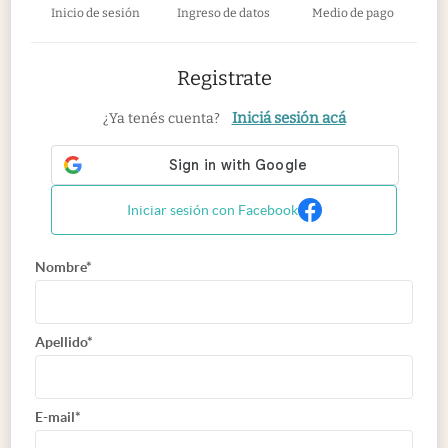
Inicio de sesión
Ingreso de datos
Medio de pago
Registrate
Iniciá sesión acá
¿Ya tenés cuenta?
Iniciar sesión con Facebook
Nombre*
Apellido*
E-mail*