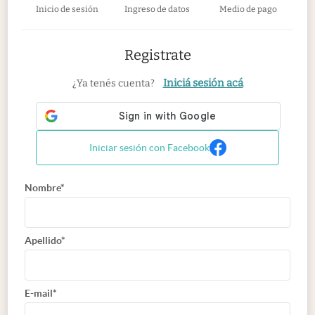
Inicio de sesión
Ingreso de datos
Medio de pago
Registrate
Iniciá sesión acá
¿Ya tenés cuenta?
Iniciar sesión con Facebook
Nombre*
Apellido*
E-mail*