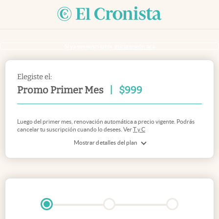
Si ya sos suscriptor
inicia sesión acá
Elegiste el:
Promo Primer Mes
|
$
999
Luego del primer mes, renovación automática a precio vigente. Podrás
cancelar tu suscripción cuando lo desees. Ver
T y C
Mostrar detalles del plan