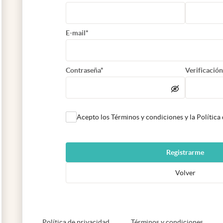
E-mail*
Contraseña*
Verificación
Acepto los Términos y condiciones y la Política
Registrarme
Volver
abre en nueva pestaña
abre e
Política de privacidad
Términos y condiciones