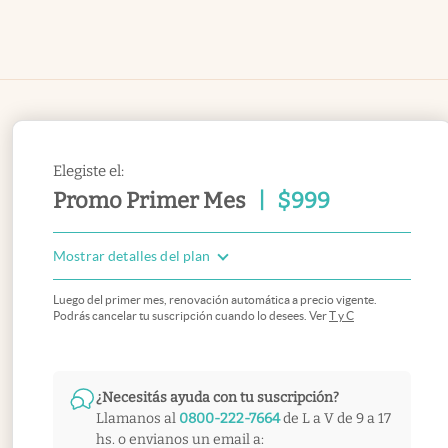
Elegiste el:
Promo Primer Mes
|
$
999
Mostrar detalles del plan
Luego del primer mes, renovación automática a precio vigente.
Podrás cancelar tu suscripción cuando lo desees. Ver
T y C
¿Necesitás ayuda con tu suscripción?
Llamanos al
0800-222-7664
de L a V de 9 a 17
hs. o envianos un email a: