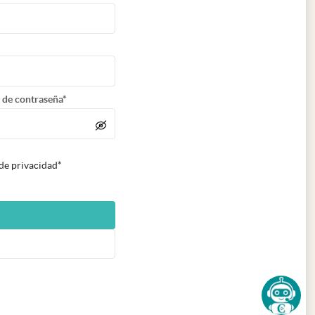
 de contraseña*
 de privacidad*
n nueva pestaña