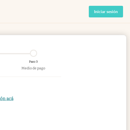
Iniciar sesión
Paso 3
Medio de pago
ión acá