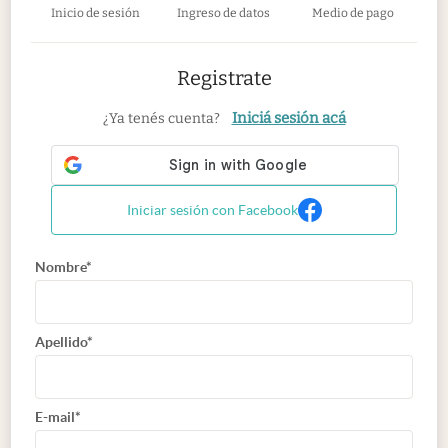
Inicio de sesión
Ingreso de datos
Medio de pago
Registrate
Iniciá sesión acá
¿Ya tenés cuenta?
Iniciar sesión con Facebook
Nombre*
Apellido*
E-mail*