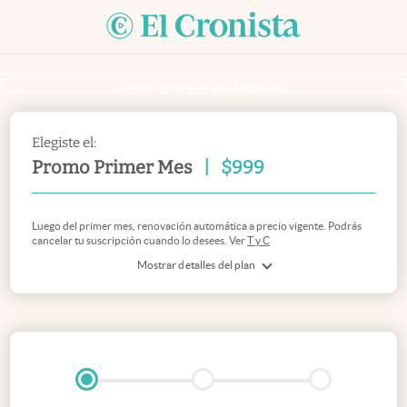
Si ya sos suscriptor
inicia sesión acá
Elegiste el:
Promo Primer Mes
|
$
999
Luego del primer mes, renovación automática a precio vigente. Podrás
cancelar tu suscripción cuando lo desees. Ver
T y C
Mostrar detalles del plan