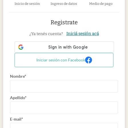
Inicio de sesión
Ingreso de datos
Medio de pago
Registrate
Iniciá sesión acá
¿Ya tenés cuenta?
Iniciar sesión con Facebook
Nombre*
Apellido*
E-mail*