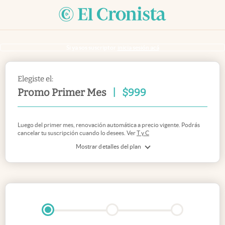
Si ya sos suscriptor
inicia sesión acá
Elegiste el:
Promo Primer Mes
|
$
999
Luego del primer mes, renovación automática a precio vigente. Podrás
cancelar tu suscripción cuando lo desees. Ver
T y C
Mostrar detalles del plan