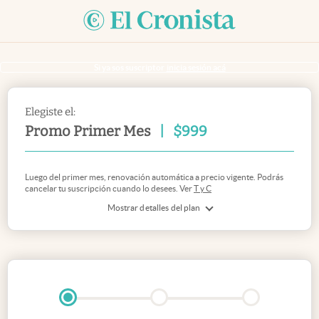
Si ya sos suscriptor
inicia sesión acá
Elegiste el:
Promo Primer Mes
|
$
999
Luego del primer mes, renovación automática a precio vigente. Podrás
cancelar tu suscripción cuando lo desees. Ver
T y C
Mostrar detalles del plan