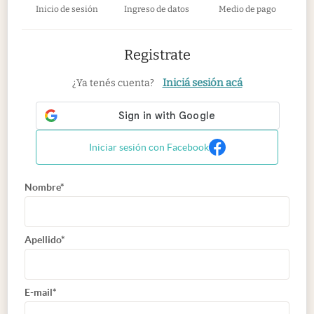
Inicio de sesión
Ingreso de datos
Medio de pago
Registrate
Iniciá sesión acá
¿Ya tenés cuenta?
Iniciar sesión con Facebook
Nombre*
Apellido*
E-mail*