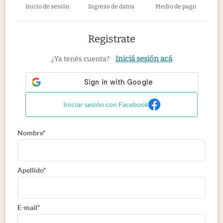
Inicio de sesión
Ingreso de datos
Medio de pago
Registrate
Iniciá sesión acá
¿Ya tenés cuenta?
Iniciar sesión con Facebook
Nombre*
Apellido*
E-mail*