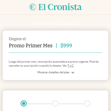
Si ya sos suscriptor
inicia sesión acá
Elegiste el:
Promo Primer Mes
|
$
999
Luego del primer mes, renovación automática a precio vigente. Podrás
cancelar tu suscripción cuando lo desees. Ver
T y C
Mostrar detalles del plan