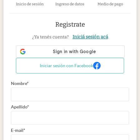
Inicio de sesión
Ingreso de datos
Medio de pago
Registrate
Iniciá sesión acá
¿Ya tenés cuenta?
Iniciar sesión con Facebook
Nombre*
Apellido*
E-mail*