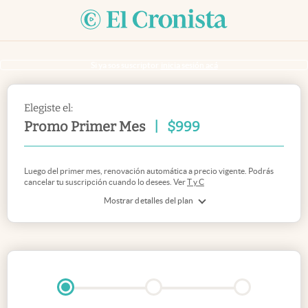
Si ya sos suscriptor
inicia sesión acá
Elegiste el:
Promo Primer Mes
|
$
999
Luego del primer mes, renovación automática a precio vigente. Podrás
cancelar tu suscripción cuando lo desees. Ver
T y C
Mostrar detalles del plan