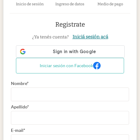
Inicio de sesión
Ingreso de datos
Medio de pago
Registrate
Iniciá sesión acá
¿Ya tenés cuenta?
Iniciar sesión con Facebook
Nombre*
Apellido*
E-mail*