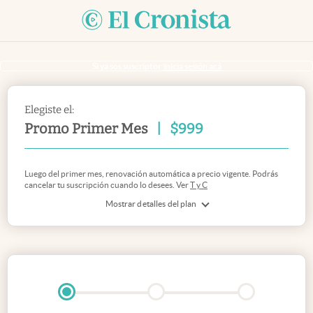
Si ya sos suscriptor
inicia sesión acá
Elegiste el:
Promo Primer Mes
|
$
999
Luego del primer mes, renovación automática a precio vigente. Podrás
cancelar tu suscripción cuando lo desees. Ver
T y C
Mostrar detalles del plan