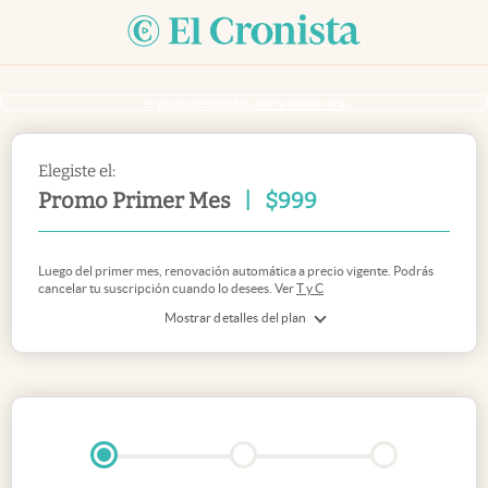
Si ya sos suscriptor
inicia sesión acá
Elegiste el:
Promo Primer Mes
|
$
999
Luego del primer mes, renovación automática a precio vigente. Podrás
cancelar tu suscripción cuando lo desees. Ver
T y C
Mostrar detalles del plan