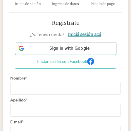
Inicio de sesión
Ingreso de datos
Medio de pago
Registrate
Iniciá sesión acá
¿Ya tenés cuenta?
Iniciar sesión con Facebook
Nombre*
Apellido*
E-mail*