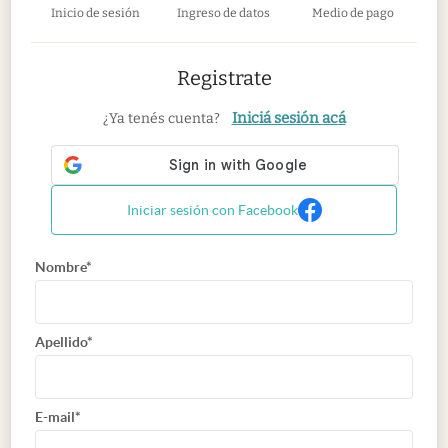
Inicio de sesión
Ingreso de datos
Medio de pago
Registrate
Iniciá sesión acá
¿Ya tenés cuenta?
Iniciar sesión con Facebook
Nombre*
Apellido*
E-mail*