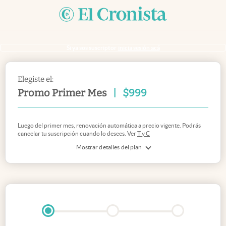
Si ya sos suscriptor
inicia sesión acá
Elegiste el:
Promo Primer Mes
|
$
999
Luego del primer mes, renovación automática a precio vigente. Podrás
cancelar tu suscripción cuando lo desees. Ver
T y C
Mostrar detalles del plan