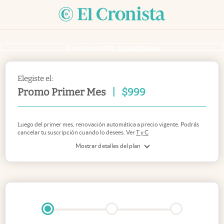
Si ya sos suscriptor
inicia sesión acá
Elegiste el:
Promo Primer Mes
|
$
999
Luego del primer mes, renovación automática a precio vigente. Podrás
cancelar tu suscripción cuando lo desees. Ver
T y C
Mostrar detalles del plan