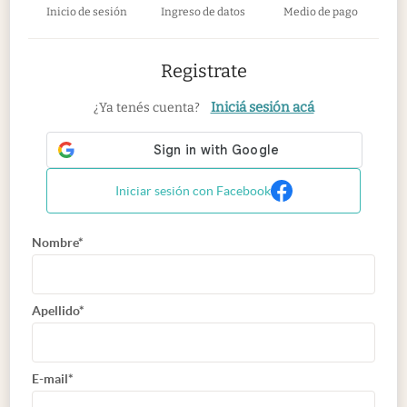
Inicio de sesión
Ingreso de datos
Medio de pago
Registrate
Iniciá sesión acá
¿Ya tenés cuenta?
Iniciar sesión con Facebook
Nombre*
Apellido*
E-mail*